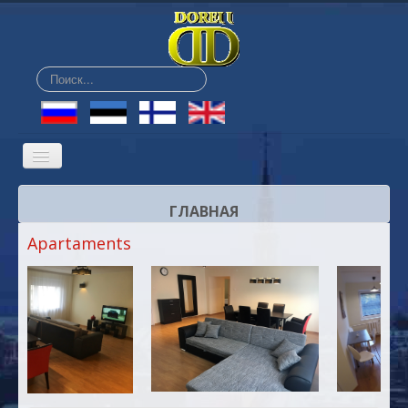
Искать...
ГЛАВНАЯ
Apartaments
О НАС
РАЗМЕЩЕНИЕ
ЦЕНЫ
БАР
САУНА
КОНФ-Ц-ЗАЛ