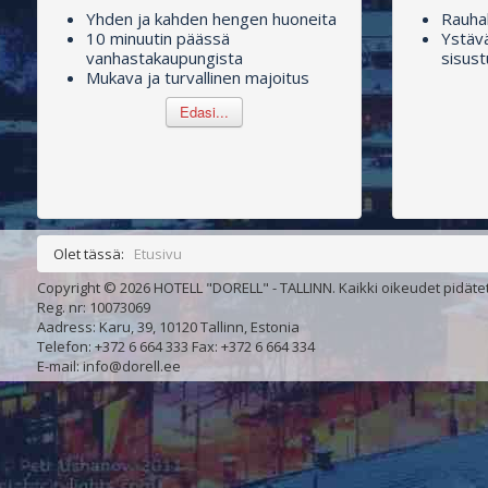
Yhden ja kahden hengen huoneita
Rauhal
10 minuutin päässä
Ystävä
vanhastakaupungista
sisust
Mukava ja turvallinen majoitus
Edasi...
Olet tässä:
Etusivu
Copyright © 2026 HOTELL "DORELL" - TALLINN. Kaikki oikeudet pidäte
Reg. nr: 10073069
Aadress: Karu, 39, 10120 Tallinn, Estonia
Telefon: +372 6 664 333 Fax: +372 6 664 334
E-mail: info@dorell.ee