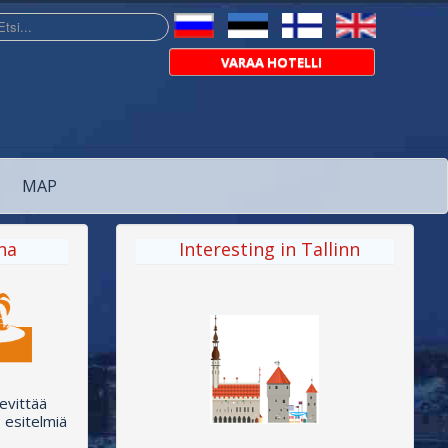
...
VARAA HOTELLI
MAP
na
Interesting in Tallinn
ievittää
 esitelmiä