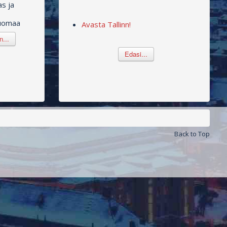
as ja
juomaa
Avasta Tallinn!
...
Edasi...
Back to Top