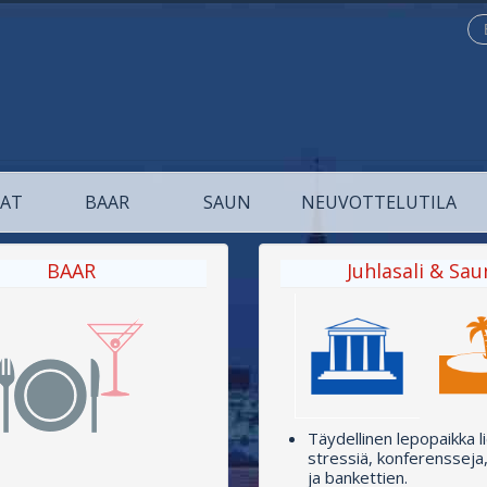
Etsi
AT
BAAR
SAUN
NEUVOTTELUTILA
BAAR
Juhlasali & Sau
Täydellinen lepopaikka l
stressiä, konferensseja,
ja bankettien.