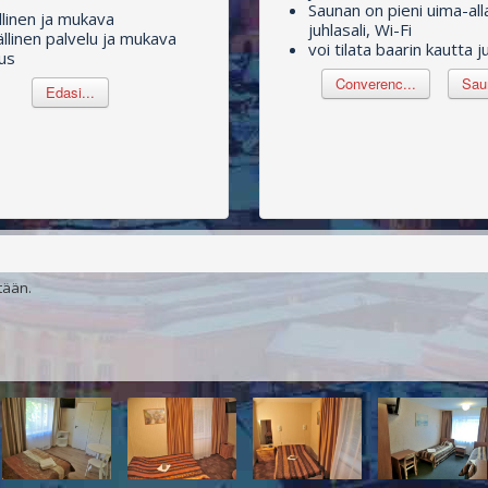
Saunan on pieni uima-all
linen ja mukava
juhlasali, Wi-Fi
llinen palvelu ja mukava
voi tilata baarin kautta 
us
Converenc...
Saun
Edasi...
tään.