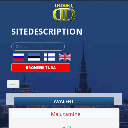
SITEDESCRIPTION
Otsi
...
BRONEERI TUBA
AVALEHT
MEIST
Majutamine
MAJUTUS