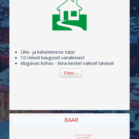
HINNAD
BAAR
SAUN
KONVERENTSAAL
KAART
Ühe- ja kaheinimese tube
10 minuti kaugusel vanalinnast
Mugavas kohas - linna keskel vaiksel tänaval
Edasi...
BAAR