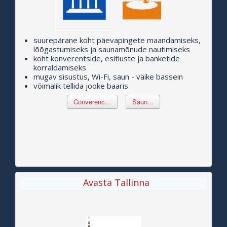
suurepärane koht päevapingete maandamiseks,
lõõgastumiseks ja saunamõnude nautimiseks
koht konverentside, esitluste ja banketide
korraldamiseks
mugav sisustus, Wi-Fi, saun - väike bassein
võimalik tellida jooke baaris
Converenc...
Saun...
Avasta Tallinna