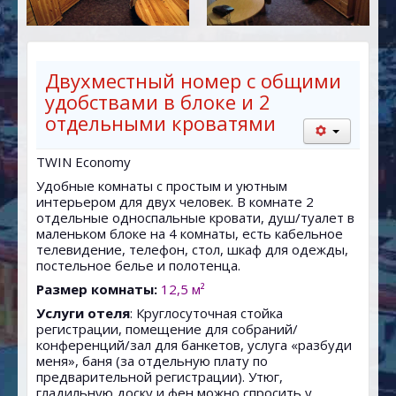
САУНА
КОНФ-Ц-ЗАЛ
КАРТА
Двухместный номер с общими
удобствами в блоке и 2
отдельными кроватями
TWIN Economy
Удобные комнаты с простым и уютным
интерьером для двух человек. В комнате 2
отдельные односпальные кровати, душ/туалет в
маленьком блоке на 4 комнаты, есть кабельное
телевидение, телефон, стол, шкаф для одежды,
постельное белье и полотенца.
Размер комнаты:
12,5 м²
Услуги отеля
: Круглосуточная стойка
регистрации, помещение для собраний/
конференций/зал для банкетов, услуга «разбуди
меня», баня (за отдельную плату по
предварительной регистрации). Утюг,
гладильную доску и фен можно спросить у