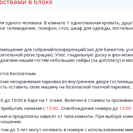
бствами в блоке
 одного человека. В комнате 1 односпальная кровать, душ/
ное телевидение, телефон, стол, шкаф для одежды, постель
помещение для собраний/конференций/зал для банкетов, усл
арительной регистрации). Утюг, гладильную доску и фен мож
длагаем нашим гостям небольшие сейфы (за доп.плату) и ме
ется бесплатным.
тная неохраняемая парковка во внутреннем дворе гостиницы
сть оставить свою машину на безопасной платной парковке,
.
0 до 10:00 в баре на 1 этаже. Включен в стоимость проживан
 прибытия, начиная с
15.00
. Освобождение номера до
12.00
.
ния и предоплаты зависят от типа комнаты. При выборе комн
отношении.
том до 5 лет могут ночевать в номере с использованием и