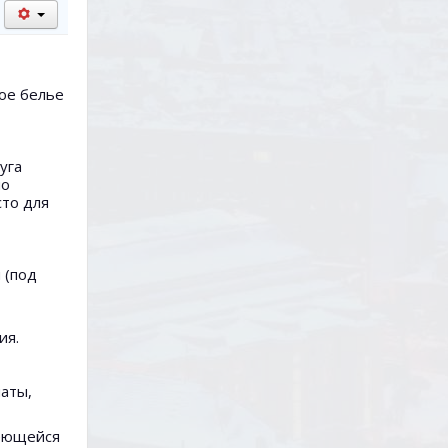
ное белье
уга
но
сто для
 (под
ия.
аты,
меющейся