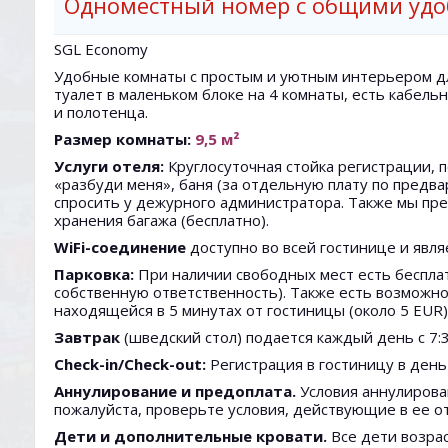
Одноместный номер с общими удо
SGL Economy
Удобные комнаты с простым и уютным интерьером для
туалет в маленьком блоке на 4 комнаты, есть кабель
и полотенца.
Размер комнаты:
9,5 м²
Услуги отеля:
Круглосуточная стойка регистрации, 
«разбуди меня», баня (за отдельную плату по предв
спросить у дежурного администратора. Также мы пре
хранения багажа (бесплатно).
WiFi-соединение
доступно во всей гостинице и явля
Парковка:
При наличии свободных мест есть беспла
собственную ответственность). Также есть возможно
находящейся в 5 минутах от гостиницы (около 5 EUR)
Завтрак
(шведский стол) подается каждый день с 7:3
Check-in/Check-out:
Регистрация в гостиницу в день
Аннулирование и предоплата.
Условия аннулирова
пожалуйста, проверьте условия, действующие в ее 
Дети и дополнительные кровати.
Все дети возрас