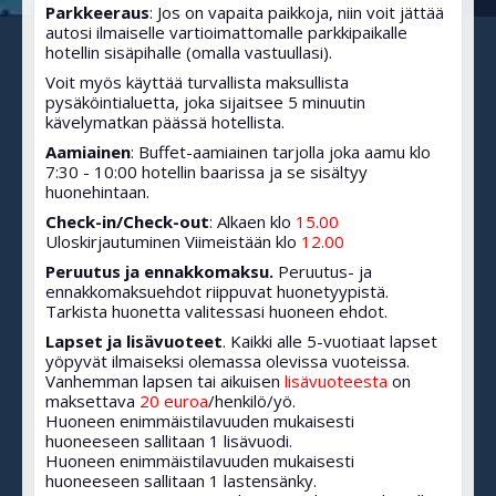
Parkkeeraus
: Jos on vapaita paikkoja, niin voit jättää
autosi ilmaiselle vartioimattomalle parkkipaikalle
hotellin sisäpihalle (omalla vastuullasi).
Voit myös käyttää turvallista maksullista
pysäköintialuetta, joka sijaitsee 5 minuutin
kävelymatkan päässä hotellista.
Aamiainen
: Buffet-aamiainen tarjolla joka aamu klo
7:30 - 10:00 hotellin baarissa ja se sisältyy
huonehintaan.
Check-in/Check-out
: Alkaen klo
15.00
Uloskirjautuminen Viimeistään klo
12.00
Peruutus ja ennakkomaksu.
Peruutus- ja
ennakkomaksuehdot riippuvat huonetyypistä.
Tarkista huonetta valitessasi huoneen ehdot.
Lapset ja lisävuoteet
. Kaikki alle 5-vuotiaat lapset
yöpyvät ilmaiseksi olemassa olevissa vuoteissa.
Vanhemman lapsen tai aikuisen
lisävuoteesta
on
maksettava
20 euroa
/henkilö/yö.
Huoneen enimmäistilavuuden mukaisesti
huoneeseen sallitaan 1 lisävuodi.
Huoneen enimmäistilavuuden mukaisesti
huoneeseen sallitaan 1 lastensänky.