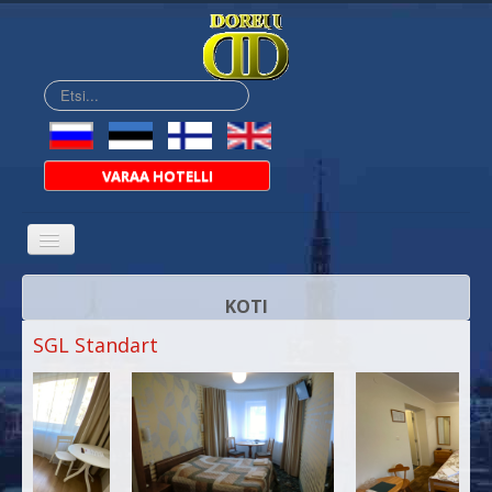
Etsi...
VARAA HOTELLI
KOTI
SGL Standart
MEISTÄ
HUONEET
HINNAT
BAAR