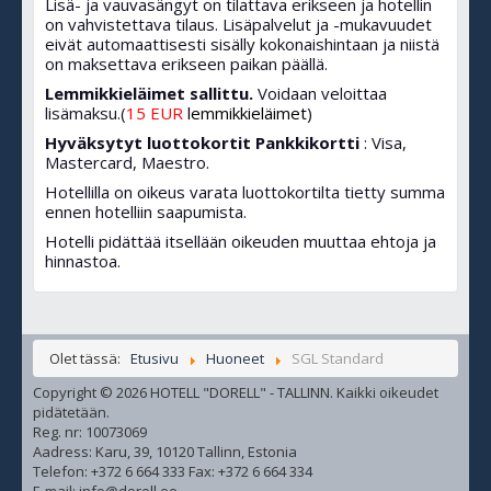
Lisä- ja vauvasängyt on tilattava erikseen ja hotellin
on vahvistettava tilaus. Lisäpalvelut ja -mukavuudet
eivät automaattisesti sisälly kokonaishintaan ja niistä
on maksettava erikseen paikan päällä.
Lemmikkieläimet sallittu.
Voidaan veloittaa
lisämaksu.(
15 EUR
lemmikkieläimet
)
Hyväksytyt luottokortit Pankkikortti
: Visa,
Mastercard, Maestro.
Hotellilla on oikeus varata luottokortilta tietty summa
ennen hotelliin saapumista.
Hotelli pidättää itsellään oikeuden muuttaa ehtoja ja
hinnastoa.
Olet tässä:
Etusivu
Huoneet
SGL Standard
Copyright © 2026 HOTELL "DORELL" - TALLINN. Kaikki oikeudet
pidätetään.
Reg. nr: 10073069
Aadress: Karu, 39, 10120 Tallinn, Estonia
Telefon: +372 6 664 333 Fax: +372 6 664 334
E-mail: info@dorell.ee