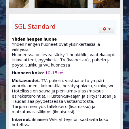
SAUN
NEUVOTTELUTILA
MAP
SGL Standard
Yhden hengen huone
Yhden hengen huoneet ovat yksinkertaisia ja
viihtyisiä.
Huoneessa on levea sänky 1 henkilölle, vaatekaappi,
liinavaatteet, pyyhkeitä, TV (kaapeli-tv) , puhelin ja
pöytä. Suihku ja WC huonessä
Huoneen koko:
10-15 m²
Mukavuudet
: TV, puhelin, vastaanotto ympäri
vuorokauden , kokoustila, herätyspalvelu, suihku, wc.
Hotellissa on sauna ja pieni uima-allas (maksua
esirekisteröintiä). Hiustenkuivaajan ja silitysraudan ja
-laudan saa pyydettäessä vastaanotosta.
Tarjoammemyös tallelokero (lisämaksu) ja
matkatavarasäilytys (ilmaiseksi).
Internet
: ilmainen WiFi-yhteys on saatavilla koko
hotellissa.